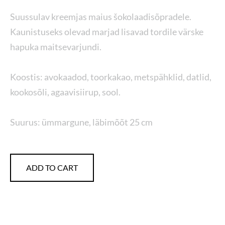
Suussulav kreemjas maius šokolaadisõpradele.
Kaunistuseks olevad marjad lisavad tordile värske
hapuka maitsevarjundi.
Koostis: avokaadod, toorkakao, metspähklid, datlid,
kookosõli, agaavisiirup, sool.
Suurus: ümmargune, läbimõõt 25 cm
ADD TO CART