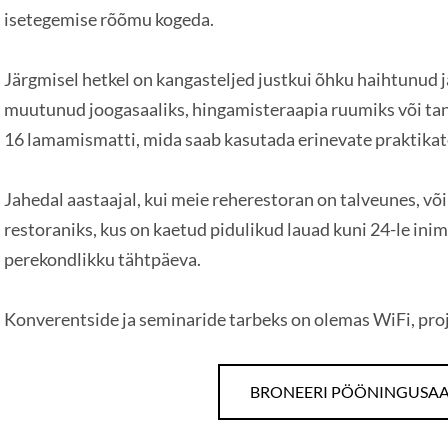
isetegemise rõõmu kogeda.
Järgmisel hetkel on kangasteljed justkui õhku haihtunud
muutunud joogasaaliks, hingamisteraapia ruumiks või ta
16 lamamismatti, mida saab kasutada erinevate praktikate
Jahedal aastaajal, kui meie reherestoran on talveunes, 
restoraniks, kus on kaetud pidulikud lauad kuni 24-le ini
perekondlikku tähtpäeva.
Konverentside ja seminaride tarbeks on olemas WiFi, proj
BRONEERI PÖÖNINGUSA