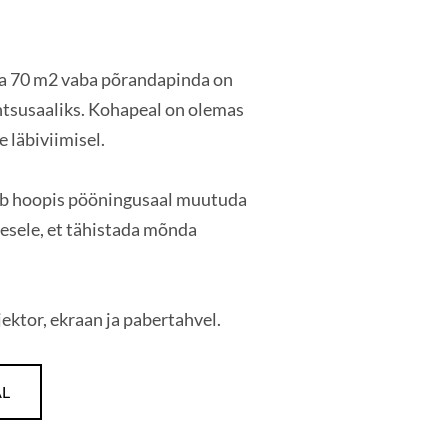
 ja 70 m2 vaba põrandapinda on
ntsusaaliks. Kohapeal on olemas
 läbiviimisel.
võib hoopis pööningusaal muutuda
mesele, et tähistada mõnda
ektor, ekraan ja pabertahvel.
AL