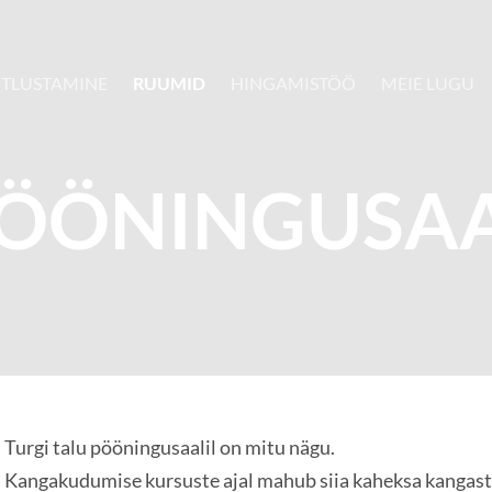
ITLUSTAMINE
RUUMID
HINGAMISTÖÖ
MEIE LUGU
ÖÖNINGUSA
Turgi talu pööningusaalil on mitu nägu.
Kangakudumise kursuste ajal mahub siia kaheksa kangaste